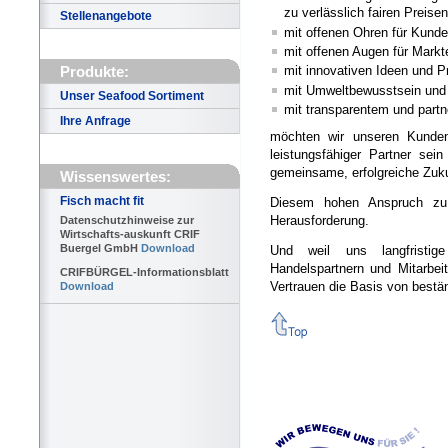
zu verlässlich fairen Preisen
Stellenangebote
mit offenen Ohren für Kun
mit offenen Augen für Mark
Produkte:
mit innovativen Ideen und 
mit Umweltbewusstsein und k
Unser Seafood Sortiment
mit transparentem und partn
Ihre Anfrage
möchten wir unseren Kunden,
leistungsfähiger Partner sei
gemeinsame, erfolgreiche Zuku
Wissenswertes:
Fisch macht fit
Diesem hohen Anspruch zu 
Herausforderung.
Datenschutzhinweise zur
Wirtschafts-auskunft CRIF
Buergel GmbH
Download
Und weil uns langfristig
Handelspartnern und Mitarbeit
CRIFBÜRGEL-Informationsblatt
Vertrauen die Basis von bestä
Download